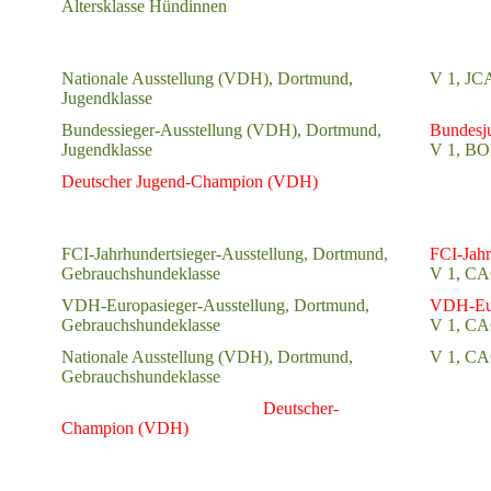
Altersklasse Hündinnen
Nationale Ausstellung (VDH), Dortmund,
V 1, JC
Jugendklasse
Bundessieger-Ausstellung (VDH), Dortmund,
Bundesj
Jugendklasse
V 1, B
Deutscher Jugend-Champion (VDH)
FCI-Jahrhundertsieger-Ausstellung, Dortmund,
FCI-Jahr
Gebrauchshundeklasse
V 1, CA
VDH-Europasieger-Ausstellung, Dortmund,
VDH-Eur
Gebrauchshundeklasse
V 1, CA
Nationale Ausstellung (VDH), Dortmund,
V 1, C
Gebrauchshundeklasse
Deutscher-
Champion (VDH)