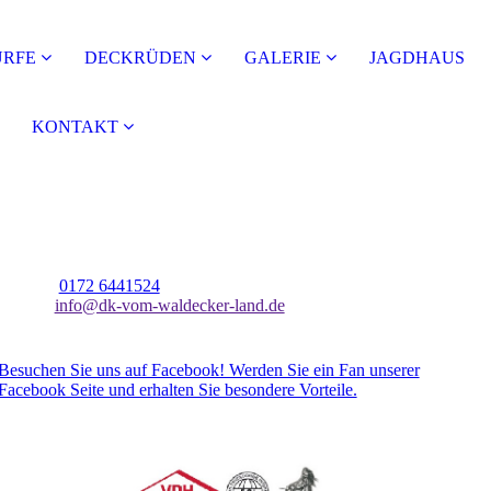
RFE
DECKRÜDEN
GALERIE
JAGDHAUS
KONTAKT
DK-Zwinger vom Waldecker Land
Anna-Maria Hausmann
Baumgarten 7
34497 Korbach
Telefon:
0172 6441524
E-Mail:
info@dk-vom-waldecker-land.de
Besuchen Sie uns auf Facebook! Werden Sie ein Fan unserer
Facebook Seite und erhalten Sie besondere Vorteile.