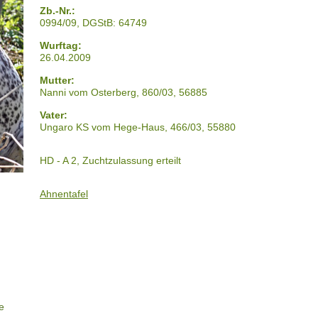
Zb.-Nr.:
0994/09, DGStB: 64749
Wurftag:
26.04.2009
Mutter:
Nanni vom Osterberg, 860/03, 56885
Vater:
Ungaro KS vom Hege-Haus, 466/03, 55880
HD - A 2, Zuchtzulassung erteilt
Ahnentafel
e