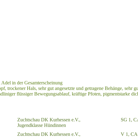
el Adel in der Gesamterscheinung
, trockener Hals, sehr gut angesetzte und getragene Behänge, sehr gut
dliniger flüssiger Bewegungsablauf, kräftige Pfoten, pigmentstarke dic
Zuchtschau DK Kurhessen e.V.,
SG 1, C
Jugendklasse Hündinnen
Zuchtschau DK Kurhessen e.V.,
V 1, C