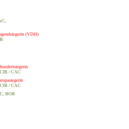
AC,
ugendsiegerin (VDH)
OB
hundertsiegerin
CIB / CAC
opasiegerin
CIB / CAC
AC, BOB